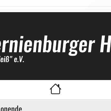
ockeyclub
sonende