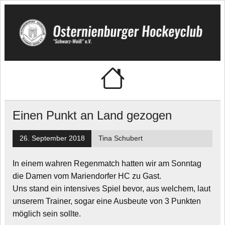
Skip
to
content
Osternienburger
"Schwarz-Weiß" e.V.
Hockeyclub
Einen Punkt an Land gezogen
26. September 2018
Tina Schubert
In einem wahren Regenmatch hatten wir am Sonntag
die Damen vom Mariendorfer HC zu Gast.
Uns stand ein intensives Spiel bevor, aus welchem, laut
unserem Trainer, sogar eine Ausbeute von 3 Punkten
möglich sein sollte.