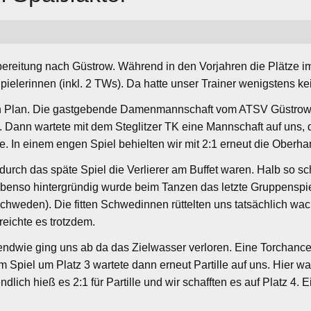
ereitung nach Güstrow. Während in den Vorjahren die Plätze i
 Spielerinnen (inkl. 2 TWs). Da hatte unser Trainer wenigsten
ch Plan. Die gastgebende Damenmannschaft vom ATSV Güstrow 
 Dann wartete mit dem Steglitzer TK eine Mannschaft auf uns
. In einem engen Spiel behielten wir mit 2:1 erneut die Oberha
 durch das späte Spiel die Verlierer am Buffet waren. Halb so 
 Ebenso hintergründig wurde beim Tanzen das letzte Gruppenspi
 (Schweden). Die fitten Schwedinnen rüttelten uns tatsächlich 
reichte es trotzdem.
gendwie ging uns ab da das Zielwasser verloren. Eine Torchanc
Im Spiel um Platz 3 wartete dann erneut Partille auf uns. Hie
ndlich hieß es 2:1 für Partille und wir schafften es auf Platz 