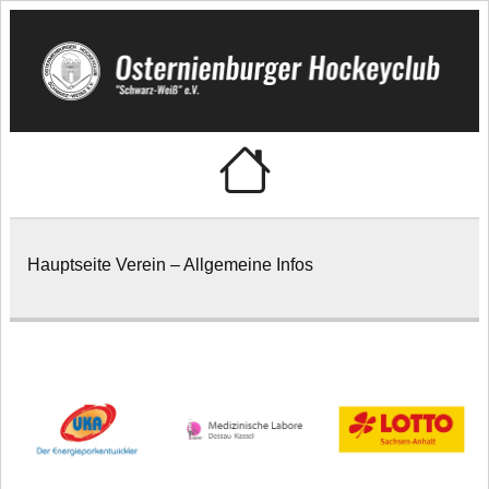
Skip
to
content
Osternienburger
"Schwarz-Weiß" e.V.
Hockeyclub
Hauptseite Verein – Allgemeine Infos