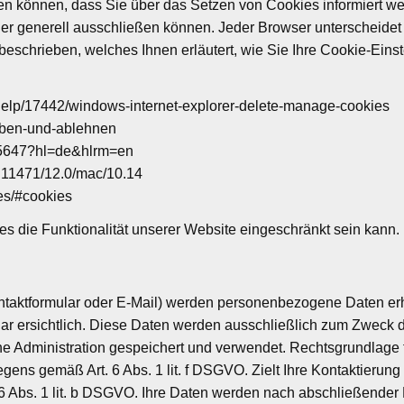
ellen können, dass Sie über das Setzen von Cookies informiert
r generell ausschließen können. Jeder Browser unterscheidet si
beschrieben, welches Ihnen erläutert, wie Sie Ihre Cookie-Eins
e/help/17442/windows-internet-explorer-delete-manage-cookies
lauben-und-ablehnen
95647?hl=de&hlrm=en
fri11471/12.0/mac/10.14
ces/#cookies
s die Funktionalität unserer Website eingeschränkt sein kann.
ntaktformular oder E-Mail) werden personenbezogene Daten er
ar ersichtlich. Diese Daten werden ausschließlich zum Zweck d
 Administration gespeichert und verwendet. Rechtsgrundlage fü
gens gemäß Art. 6 Abs. 1 lit. f DSGVO. Zielt Ihre Kontaktierung
 6 Abs. 1 lit. b DSGVO. Ihre Daten werden nach abschließender Be