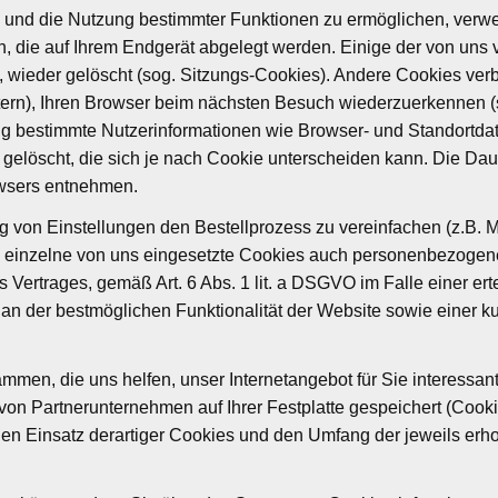
n und die Nutzung bestimmter Funktionen zu ermöglichen, ver
ien, die auf Ihrem Endgerät abgelegt werden. Einige der von 
, wieder gelöscht (sog. Sitzungs-Cookies). Andere Cookies ver
ern), Ihren Browser beim nächsten Besuch wiederzuerkennen (s
ng bestimmte Nutzerinformationen wie Browser- und Standortda
gelöscht, die sich je nach Cookie unterscheiden kann. Die Da
owsers entnehmen.
 von Einstellungen den Bestellprozess zu vereinfachen (z.B. Me
h einzelne von uns eingesetzte Cookies auch personenbezogene 
Vertrages, gemäß Art. 6 Abs. 1 lit. a DSGVO im Falle einer erteil
n der bestmöglichen Funktionalität der Website sowie einer k
men, die uns helfen, unser Internetangebot für Sie interessan
on Partnerunternehmen auf Ihrer Festplatte gespeichert (Cooki
n Einsatz derartiger Cookies und den Umfang der jeweils erh