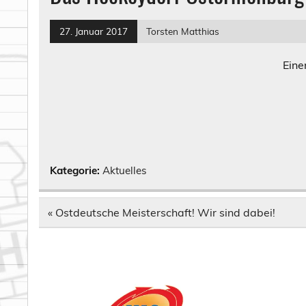
27. Januar 2017
Torsten Matthias
Eine
Kategorie:
Aktuelles
Beitragsnavigation
« Ostdeutsche Meisterschaft! Wir sind dabei!