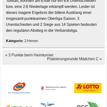
Torwart, konnten am Ende nur ein 6:6 Unentschieden
bzw. eine 2:6 Niederlage erkämpft werden. Leider ist
dieses magere Ergebnis der bittere Ausklang einer
insgesamt punktearmen Oberliga-Saison. 3
Unentschieden und 2 Siege aus 14 Spielen bedeuten
den regulären Abstieg in die Verbandsliga.
Kategorie:
2.Herren
Beitragsnavigation
« 3 Punkte beim Heimturnier
Platzierungsrunde Mädchen C »