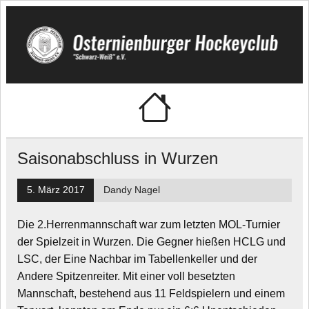
Skip
to
content
Osternienburger
"Schwarz-Weiß" e.V.
Hockeyclub
Saisonabschluss in Wurzen
5. März 2017
Dandy Nagel
Die 2.Herrenmannschaft war zum letzten MOL-Turnier
der Spielzeit in Wurzen. Die Gegner hießen HCLG und
LSC, der Eine Nachbar im Tabellenkeller und der
Andere Spitzenreiter. Mit einer voll besetzten
Mannschaft, bestehend aus 11 Feldspielern und einem