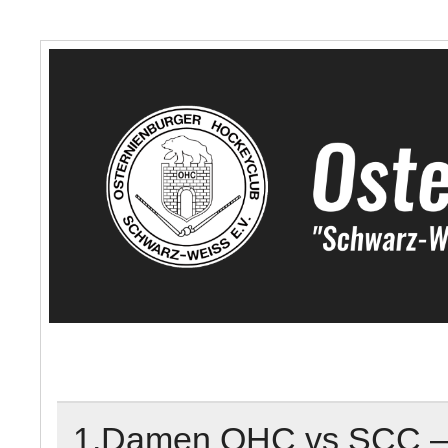
Skip
to
content
🏑 Osternienburge
"Schwarz-Weiß" e.V.
1.Damen OHC vs SCC –