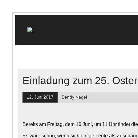
Skip
to
content
🏑 O
"Schwarz-Weiß" e.V.
Einladung zum 25. Oster
12. Juni 2017
Dandy Nagel
Bereits am Freitag, dem 16.Juni, um 11 Uhr findet d
Es wäre schön, wenn sich einige Leute als Zuschaue