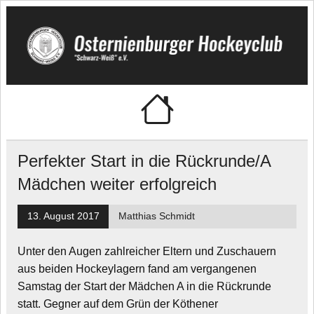
Skip
to
content
Osternienburger
"Schwarz-Weiß" e.V.
Hockeyclub
Perfekter Start in die Rückrunde/A
Mädchen weiter erfolgreich
13. August 2017
Matthias Schmidt
Unter den Augen zahlreicher Eltern und Zuschauern
aus beiden Hockeylagern fand am vergangenen
Samstag der Start der Mädchen A in die Rückrunde
statt. Gegner auf dem Grün der Köthener