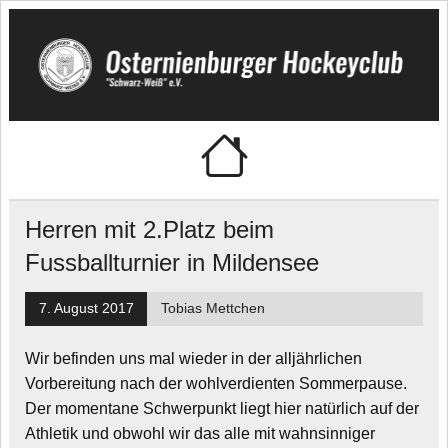
Skip
to
content
Osternienburger
"Schwarz-Weiß" e.V.
Hockeyclub
Herren mit 2.Platz beim
Fussballturnier in Mildensee
7. August 2017
Tobias Mettchen
Wir befinden uns mal wieder in der alljährlichen
Vorbereitung nach der wohlverdienten Sommerpause.
Der momentane Schwerpunkt liegt hier natürlich auf der
Athletik und obwohl wir das alle mit wahnsinniger