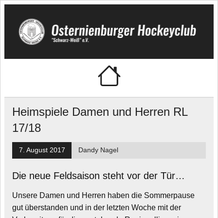
Skip
to
content
Osternienburger
"Schwarz-Weiß" e.V.
Hockeyclub
Heimspiele Damen und Herren RL
17/18
7. August 2017
Dandy Nagel
Die neue Feldsaison steht vor der Tür…
Unsere Damen und Herren haben die Sommerpause
gut überstanden und in der letzten Woche mit der