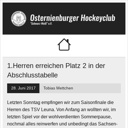
Skip
to
content
🏑 Osternienburger
"Schwarz-Weiß" e.V.
Hockeyclub
1.Herren erreichen Platz 2 in der
Abschlusstabelle
28. Juni 2017
Tobias Mettchen
Letzten Sonntag empfingen wir zum Saisonfinale die
Herren des TSV Leuna. Von Anfang an wollten wir, im
letzten Spiel vor der wohlverdienten Sommerpause,
nochmal alles reinwerfen und unbedingt das Sachsen-