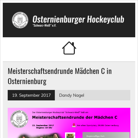
Skip
to
content
Osternienburger Hockeyclub
"Schwarz-Weiß" e.V.
Meisterschaftsendrunde Mädchen C in
Osternienburg
19. September 2017
Dandy Nagel