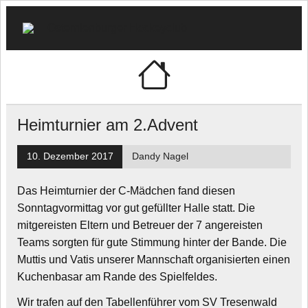
Skip
to
content
🏑
"Schwarz-Weiß" e.V.
Osternien
Hockeycl
Heimturnier am 2.Advent
10. Dezember 2017
Dandy Nagel
Das Heimturnier der C-Mädchen fand diesen
Sonntagvormittag vor gut gefüllter Halle statt. Die
mitgereisten Eltern und Betreuer der 7 angereisten
Teams sorgten für gute Stimmung hinter der Bande. Die
Muttis und Vatis unserer Mannschaft organisierten einen
Kuchenbasar am Rande des Spielfeldes.
Wir trafen auf den Tabellenführer vom SV Tresenwald