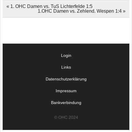
Beitragsnavigation
« 1. OHC Damen vs. TuS Lichterfelde 1:5
1.OHC Damen vs. Zehlend. Wespen 1:4 »
Login
Links
Datenschutzerklärung
Impressum
Bankverbindung
© OHC 2024