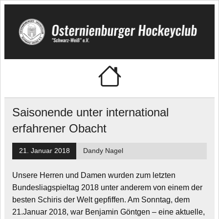
Skip
to
content
🏑 Osternienburger
"Schwarz-Weiß" e.V.
Hockeyclub
Saisonende unter international
erfahrener Obacht
21. Januar 2018
Dandy Nagel
Unsere Herren und Damen wurden zum letzten
Bundesliagspieltag 2018 unter anderem von einem der
besten Schiris der Welt gepfiffen. Am Sonntag, dem
21.Januar 2018, war Benjamin Göntgen – eine aktuelle,