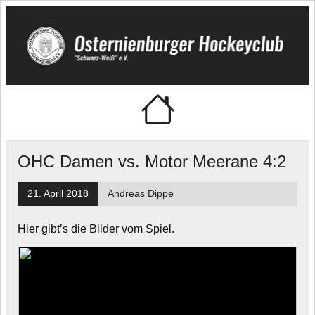
Skip
to
content
🏑 Osternienburger
"Schwarz-Weiß" e.V.
Hockeyclub
OHC Damen vs. Motor Meerane 4:2
21. April 2018
Andreas Dippe
Hier gibt’s die Bilder vom Spiel.