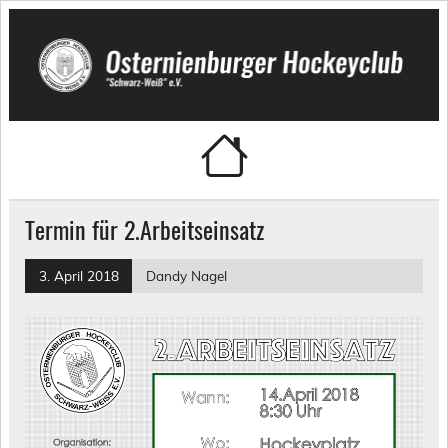
Skip
to
content
Osternienburger Hockeyclub
"Schwarz-Weiß" e.V.
Termin für 2.Arbeitseinsatz
3. April 2018
Dandy Nagel