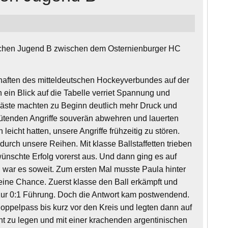
blichen Jugend B zwischen dem Osternienburger HC
haften des mitteldeutschen Hockeyverbundes auf der
 ein Blick auf die Tabelle verriet Spannung und
e Gäste machten zu Beginn deutlich mehr Druck und
wütenden Angriffe souverän abwehren und lauerten
leicht hatten, unsere Angriffe frühzeitig zu stören.
urch unsere Reihen. Mit klasse Ballstaffetten trieben
wünschte Erfolg vorerst aus. Und dann ging es auf
 war es soweit. Zum ersten Mal musste Paula hinter
keine Chance. Zuerst klasse den Ball erkämpft und
zur 0:1 Führung. Doch die Antwort kam postwendend.
 Doppelpass bis kurz vor den Kreis und legten dann auf
cht zu legen und mit einer krachenden argentinischen