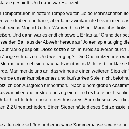
klasse gespielt. Und dann war Halbzeit.
Temperaturen in flottem Tempo weiter. Beide Mannschaften lief
en wie drüben und harte, aber faire Zweikämpfe bestimmten das 
zahlreiche Möglichkeiten. Während Leo B. mit Marie über links 
tießen. Und dann war es endlich soweit. Er lag auf Grund der b
asse den Ball aus der Abwehr heraus auf Joleen spielte, ging d
auf Marie gespielt. Diese setzte sich im Kreis souverän durch u
m Zunge schnalzen. Und weiter ging’s. Die Chemnitzerinnen wa
Murmel und trieb sie unaufhaltsam durchs Mittelfeld. Ihr klass
de. Man merkte uns an, das wir heute einen weiteren Sieg einfa
 wurde unser kampfbetontes und laufstarkes Spiel nicht belohnt
plötzlich den Ausgleich hinnehmen. Nach einem groben Abstimmu
. Das war bitter und frustrierend zugleich. Und es hätte noch 
ehrfach lichterloh in unserem Schusskreis. Aber diesmal war d
hten 2:2 Unentschieden. Einen Sieger hätte dieses Spitzenspiel
sche allen eine schöne und erholsame Sommerpause sowie sonni