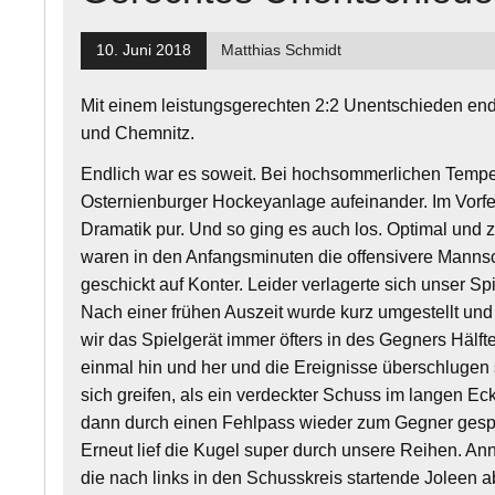
10. Juni 2018
Matthias Schmidt
Mit einem leistungsgerechten 2:2 Unentschieden en
und Chemnitz.
Endlich war es soweit. Bei hochsommerlichen Tempe
Osternienburger Hockeyanlage aufeinander. Im Vorfel
Dramatik pur. Und so ging es auch los. Optimal und 
waren in den Anfangsminuten die offensivere Mannsc
geschickt auf Konter. Leider verlagerte sich unser Sp
Nach einer frühen Auszeit wurde kurz umgestellt und 
wir das Spielgerät immer öfters in des Gegners Hälft
einmal hin und her und die Ereignisse überschlugen 
sich greifen, als ein verdeckter Schuss im langen E
dann durch einen Fehlpass wieder zum Gegner gespie
Erneut lief die Kugel super durch unsere Reihen. Ann
die nach links in den Schusskreis startende Joleen a