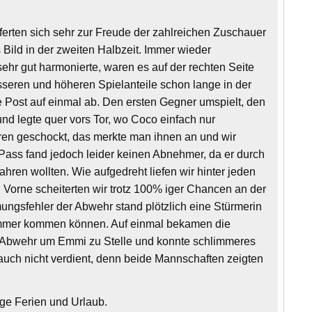
erten sich sehr zur Freude der zahlreichen Zuschauer
Bild in der zweiten Halbzeit. Immer wieder
sehr gut harmonierte, waren es auf der rechten Seite
esseren und höheren Spielanteile schon lange in der
ie Post auf einmal ab. Den ersten Gegner umspielt, den
nd legte quer vors Tor, wo Coco einfach nur
ren geschockt, das merkte man ihnen an und wir
e Pass fand jedoch leider keinen Abnehmer, da er durch
hren wollten. Wie aufgedreht liefen wir hinter jeden
. Vorne scheiterten wir trotz 100% iger Chancen an der
ngsfehler der Abwehr stand plötzlich eine Stürmerin
schlimmer kommen können. Auf einmal bekamen die
ie Abwehr um Emmi zu Stelle und konnte schlimmeres
 auch nicht verdient, denn beide Mannschaften zeigten
ge Ferien und Urlaub.