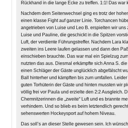
Rückhand in die lange Ecke zu treffen. 1:1! Das war 
Nachdem dem Seitenwechsel ging es trotz der hohen 
einen klasse Fight auf ganzer Linie. Torchancen hüb
angetrieben von Luise und Leo B. erspielten wir uns 
Luise und Pauline, die geschickt in die Spitzen vors
Luft, der verdiente Führungstreffer. Nachdem Lara kl
zweiten ins Leere laufen gelassen und dann den Paß 
einschieben brauchte. Das war mal ein Spielzug zu
nutzten das aus. Diesmal erkämpfte sich Anna S. die 
einen Schläger der Gäste unglücklich abgefälscht wur
Ball hinterher und kämpften bis zum umfallen. Leider
guten Torhüterin der Gäste und hinten mussten wir 
völlig frei vor Paula und erzielte den 2:2 Ausgleich
Chemnitzerinnen die „zweite“ Luft und es brannte m
verhindern. Und so blieb es beim letztendlich gerec
sehenswerten Hockeysport auf hohem Niveau.
Das soll’s an dieser Stelle gewesen sein. Ich wün