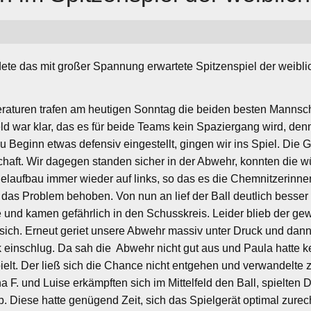
dete das mit großer Spannung erwartete Spitzenspiel der wei
raturen trafen am heutigen Sonntag die beiden besten Mannsc
d war klar, das es für beide Teams kein Spaziergang wird, denn
zu Beginn etwas defensiv eingestellt, gingen wir ins Spiel. Di
haft. Wir dagegen standen sicher in der Abwehr, konnten die 
ielaufbau immer wieder auf links, so das es die Chemnitzerinnen 
das Problem behoben. Von nun an lief der Ball deutlich besser d
e und kamen gefährlich in den Schusskreis. Leider blieb der ge
sich. Erneut geriet unsere Abwehr massiv unter Druck und dann
ck einschlug. Da sah die Abwehr nicht gut aus und Paula hatte 
lt. Der ließ sich die Chance nicht entgehen und verwandelte 
a F. und Luise erkämpften sich im Mittelfeld den Ball, spielten
b. Diese hatte genügend Zeit, sich das Spielgerät optimal zure