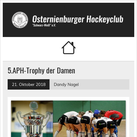
Skip
to
content
Osternienburger Hockeyclub
"Schwarz-Weiß" e.V.
5.APH-Trophy der Damen
21. Oktober 2018
Dandy Nagel