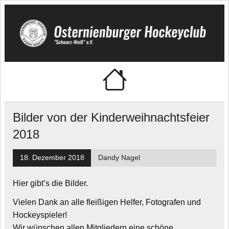
Skip
to
content
🏑 Osternienburger
"Schwarz-Weiß" e.V.
Hockeyclub
Bilder von der Kinderweihnachtsfeier
2018
18. Dezember 2018
Dandy Nagel
Hier gibt’s die Bilder.
Vielen Dank an alle fleißigen Helfer, Fotografen und
Hockeyspieler!
Wir wünschen allen Mitgliedern eine schöne