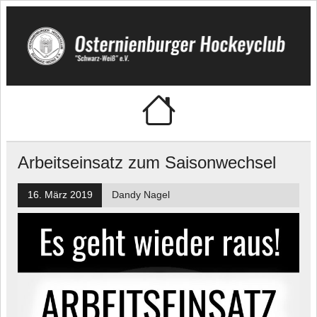
Skip
to
content
Osternienburger
"Schwarz-Weiß" e.V.
Hockeyclub
Arbeitseinsatz zum Saisonwechsel
16. März 2019
Dandy Nagel