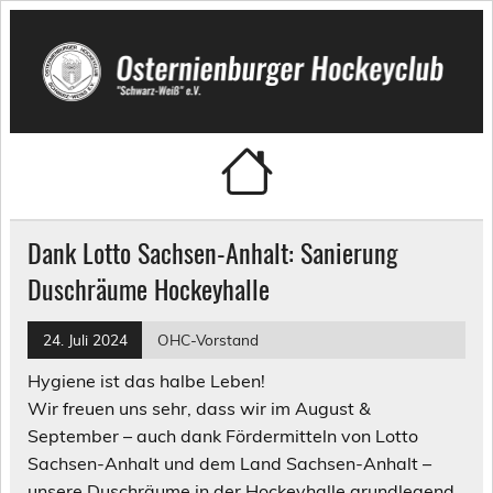
Skip
to
content
Osternienburger Hockeyclub
"Schwarz-Weiß" e.V.
Dank Lotto Sachsen-Anhalt: Sanierung
Duschräume Hockeyhalle
24. Juli 2024
OHC-Vorstand
Hygiene ist das halbe Leben!
Wir freuen uns sehr, dass wir im August &
September – auch dank Fördermitteln von Lotto
Sachsen-Anhalt und dem Land Sachsen-Anhalt –
unsere Duschräume in der Hockeyhalle grundlegend