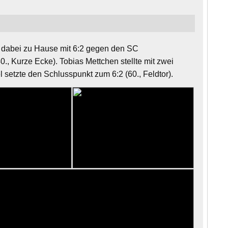
 dabei zu Hause mit 6:2 gegen den SC
0., Kurze Ecke). Tobias Mettchen stellte mit zwei
l setzte den Schlusspunkt zum 6:2 (60., Feldtor).