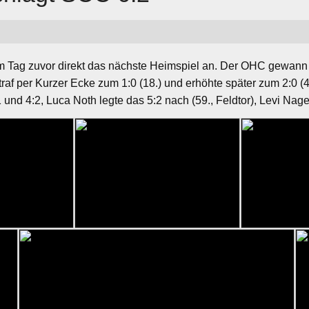
m Tag zuvor direkt das nächste Heimspiel an. Der OHC gewann
raf per Kurzer Ecke zum 1:0 (18.) und erhöhte später zum 2:0 (4
 und 4:2, Luca Noth legte das 5:2 nach (59., Feldtor), Levi Nage