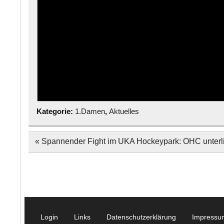
Kategorie:
1.Damen
,
Aktuelles
Beitragsnavigation
« Spannender Fight im UKA Hockeypark: OHC unterli
Login
Links
Datenschutzerklärung
Impressu