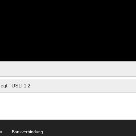
egt TUSLI 1:2
m
Bankverbindung