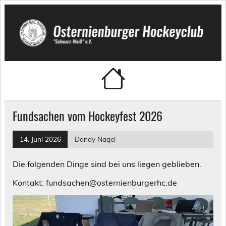
Skip
to
content
Osternienburger Hockeyclub
"Schwarz-Weiß" e.V.
Fundsachen vom Hockeyfest 2026
14. Juni 2026
Dandy Nagel
Die folgenden Dinge sind bei uns liegen geblieben.
Kontakt: fundsachen@osternienburgerhc.de