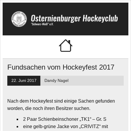
Skip
to
content
Osternienburger
"Schwarz-Weiß" e.V.
Hockeyclub
Fundsachen vom Hockeyfest 2017
22. Juni 2017
Dandy Nagel
Nach dem Hockeyfest sind einige Sachen gefunden
worden, die noch ihren Besitzer suchen.
2 Paar Schienbeinschoner „TK1“ – Gr. S
eine gelb-grüne Jacke von „CRIVITZ“ mit