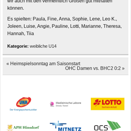
wir auch mit den vermeintlich Großen gut mithalten
können.
Es spielten: Paula, Fine, Anna, Sophie, Lene, Leo K.,
Joleen, Luise, Angie, Pauline, Lotti, Marianne, Theresa,
Hannah, Tiia
Kategorie:
weibliche U14
Beitragsnavigation
« Heimspielsonntag am Saisonstart
OHC Damen vs. BHC2 0:2 »