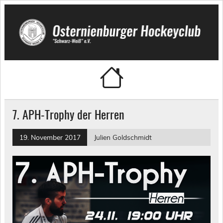
Skip
to
content
Osternienburger Hockeyclub
"Schwarz-Weiß" e.V.
7. APH-Trophy der Herren
19. November 2017
Julien Goldschmidt