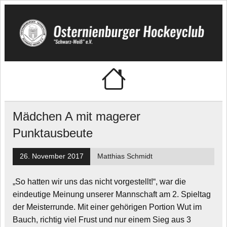
Skip
to
content
Osternienburger
"Schwarz-Weiß" e.V.
Hockeyclub
Mädchen A mit magerer
Punktausbeute
26. November 2017
Matthias Schmidt
„So hatten wir uns das nicht vorgestellt!“, war die
eindeutige Meinung unserer Mannschaft am 2. Spieltag
der Meisterrunde. Mit einer gehörigen Portion Wut im
Bauch, richtig viel Frust und nur einem Sieg aus 3