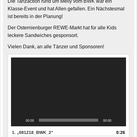
Die Tanzaction rund um Melly vom BWK war ein
Klasse-Event und hat Allen gefallen. Ein Nächstesmal
ist bereits in der Planung!
Der Osternienburger REWE-Markt hat für alle Kids
leckere Sandwiches gesponsort.
Vielen Dank, an alle Tänzer und Sponsoren!
Video-
Player
00:00
00:00
1.
„081218_BWK_2“
0:26