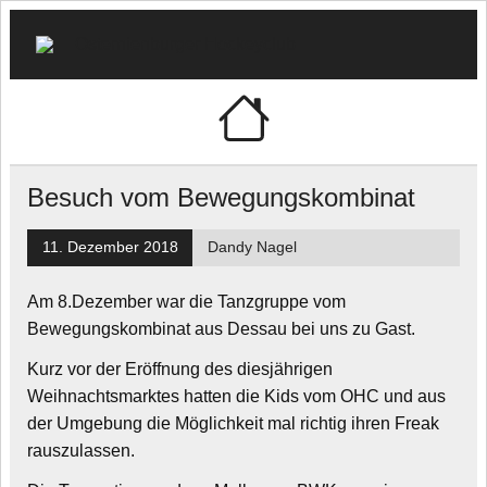
Skip
to
content
🏑
"Schwarz-Weiß" e.V.
Osternien
Hockeycl
Besuch vom Bewegungskombinat
11. Dezember 2018
Dandy Nagel
Am 8.Dezember war die Tanzgruppe vom
Bewegungskombinat aus Dessau bei uns zu Gast.
Kurz vor der Eröffnung des diesjährigen
Weihnachtsmarktes hatten die Kids vom OHC und aus
der Umgebung die Möglichkeit mal richtig ihren Freak
rauszulassen.