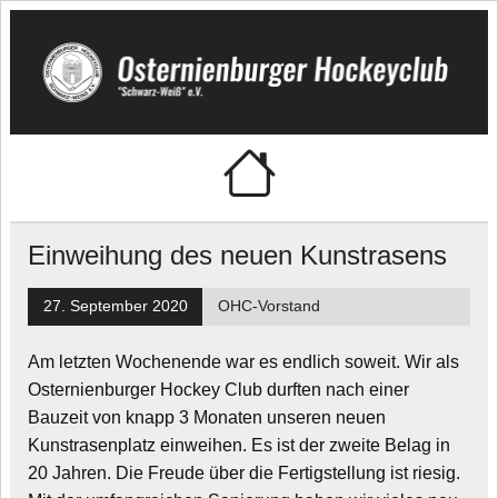
Skip
to
content
🏑 Osternienburger
"Schwarz-Weiß" e.V.
Hockeyclub
Einweihung des neuen Kunstrasens
27. September 2020
OHC-Vorstand
Am letzten Wochenende war es endlich soweit. Wir als
Osternienburger Hockey Club durften nach einer
Bauzeit von knapp 3 Monaten unseren neuen
Kunstrasenplatz einweihen. Es ist der zweite Belag in
20 Jahren. Die Freude über die Fertigstellung ist riesig.