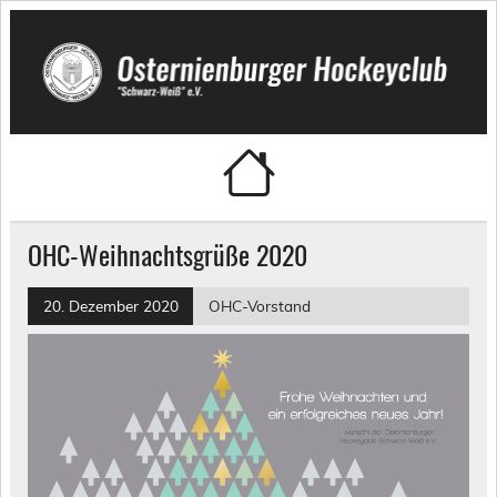
Skip
to
content
Osternienburger Hockeyclub
"Schwarz-Weiß" e.V.
OHC-Weihnachtsgrüße 2020
20. Dezember 2020
OHC-Vorstand