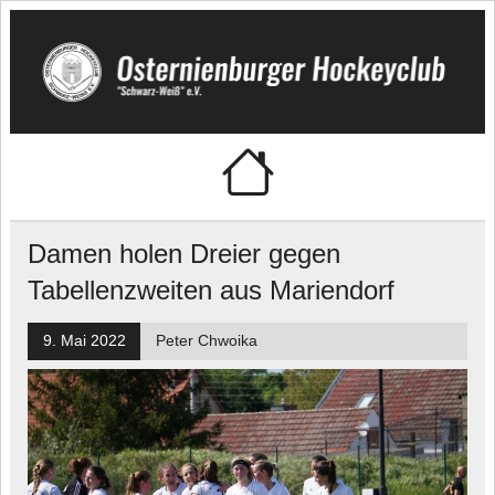
Skip
to
content
Osternienburger
"Schwarz-Weiß" e.V.
Hockeyclub
Damen holen Dreier gegen
Tabellenzweiten aus Mariendorf
9. Mai 2022
Peter Chwoika