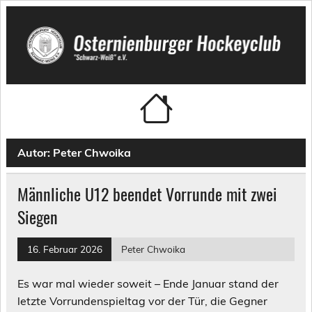
Skip
to
content
Osternienburger Hockeyclub
"Schwarz-Weiß" e.V.
Autor:
Peter Chwoika
Männliche U12 beendet Vorrunde mit zwei
Siegen
16. Februar 2026
Peter Chwoika
Es war mal wieder soweit – Ende Januar stand der
letzte Vorrundenspieltag vor der Tür, die Gegner