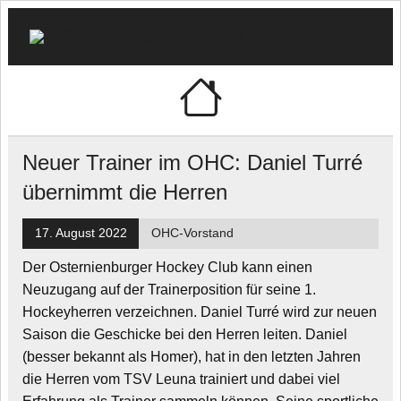
Skip
to
content
🏑
"Schwarz-Weiß" e.V.
Osternien
Hockeycl
Neuer Trainer im OHC: Daniel Turré
übernimmt die Herren
17. August 2022
OHC-Vorstand
Der Osternienburger Hockey Club kann einen
Neuzugang auf der Trainerposition für seine 1.
Hockeyherren verzeichnen. Daniel Turré wird zur neuen
Saison die Geschicke bei den Herren leiten. Daniel
(besser bekannt als Homer), hat in den letzten Jahren
die Herren vom TSV Leuna trainiert und dabei viel