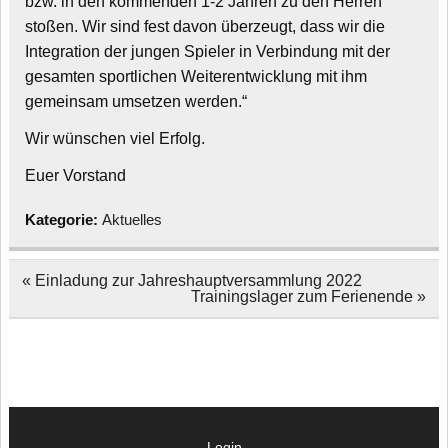
bzw. in den kommenden 1-2 Jahren zu den Herren
stoßen. Wir sind fest davon überzeugt, dass wir die
Integration der jungen Spieler in Verbindung mit der
gesamten sportlichen Weiterentwicklung mit ihm
gemeinsam umsetzen werden.“
Wir wünschen viel Erfolg.
Euer Vorstand
Kategorie:
Aktuelles
Beitragsnavigation
« Einladung zur Jahreshauptversammlung 2022
Trainingslager zum Ferienende »
Login