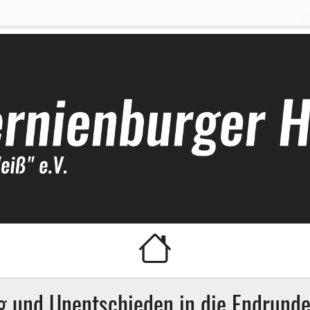
ockeyclub
g und Unentschieden in die Endrund