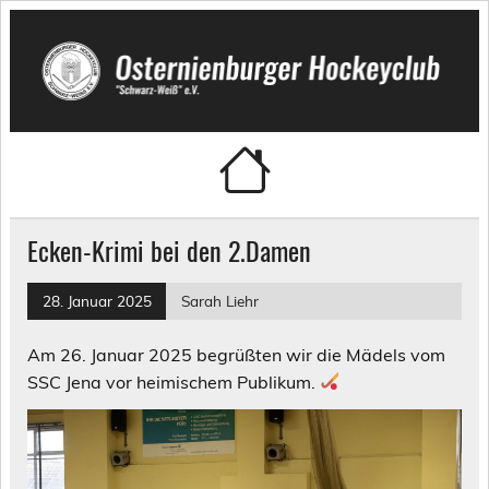
Skip
to
content
Osternienburger Hockeyclub
"Schwarz-Weiß" e.V.
Ecken-Krimi bei den 2.Damen
28. Januar 2025
Sarah Liehr
Am 26. Januar 2025 begrüßten wir die Mädels vom
SSC Jena vor heimischem Publikum.