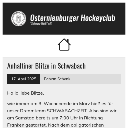
Skip
to
content
Osternienburger Hockeyclub
"Schwarz-Weiß" e.V.
Anhaltiner Blitze in Schwabach
17. April 2025
Fabian Schenk
Hallo liebe Blitze,
wie immer am 3. Wochenende im März hieß es für
unser Dreamteam SCHWABACHZEIT. Also sind wir
am Samstag bereits um 7:00 Uhr in Richtung
Franken gestartet. Nach dem obligatorischen