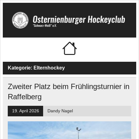
Skip
to
content
Osternienburger
"Schwarz-Weiß" e.V.
Hockeyclub
Kategorie:
Elternhockey
Zweiter Platz beim Frühlingsturnier in
Raffelberg
19. April 2026
Dandy Nagel