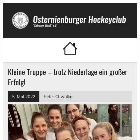
Skip
to
content
Osternienburger Hockeyclub
"Schwarz-Weiß" e.V.
Kleine Truppe – trotz Niederlage ein großer
Erfolg!
5. Mai 2022
Peter Chwoika