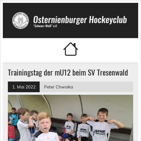
Skip
to
content
Osternienburger Hockeyclub
"Schwarz-Weiß" e.V.
Trainingstag der mU12 beim SV Tresenwald
1. Mai 2022
Peter Chwoika