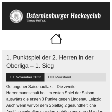
Skip
to
content
Osternienburger
"Schwarz-Weiß" e.V.
Hockeyclub
1. Punktspiel der 2. Herren in der
Oberliga – 1. Sieg
19. November 2023
OHC-Vorstand
Gelungener Saisonauftakt – Die zweite
Herrenmannschaft holt im ersten Spiel der Saison
auswärts die ersten 3 Punkte gegen Lindenau Leipzig.
Auch wenn wir vor dem Spieltag 2 gesundheitliche
Ausfälle verkraften mussten, gehörte uns ganz klar das