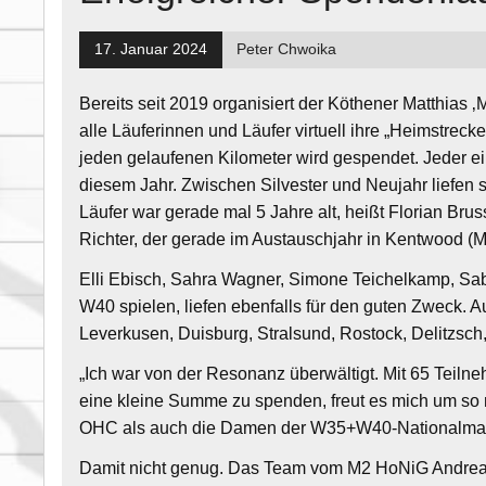
17. Januar 2024
Peter Chwoika
Bereits seit 2019 organisiert der Köthener Matthias
alle Läuferinnen und Läufer virtuell ihre „Heimstrec
jeden gelaufenen Kilometer wird gespendet. Jeder e
diesem Jahr. Zwischen Silvester und Neujahr liefen
Läufer war gerade mal 5 Jahre alt, heißt Florian Bru
Richter, der gerade im Austauschjahr in Kentwood (Mi
Elli Ebisch, Sahra Wagner, Simone Teichelkamp, Sa
W40 spielen, liefen ebenfalls für den guten Zweck.
Leverkusen, Duisburg, Stralsund, Rostock, Delitzsch
„Ich war von der Resonanz überwältigt. Mit 65 Teiln
eine kleine Summe zu spenden, freut es mich um so 
OHC als auch die Damen der W35+W40-Nationalmann
Damit nicht genug. Das Team vom M2 HoNiG Andreas