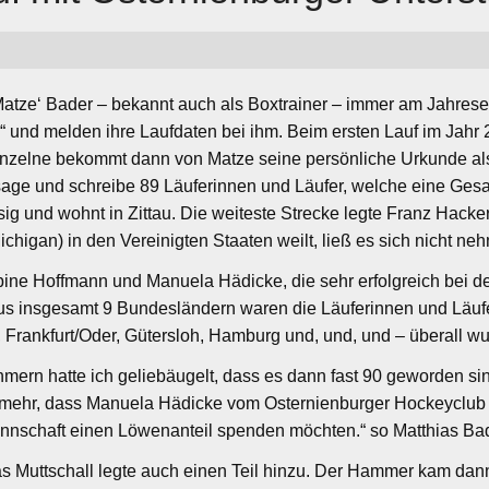
 ‚Matze‘ Bader – bekannt auch als Boxtrainer – immer am Jahrese
ke“ und melden ihre Laufdaten bei ihm. Beim ersten Lauf im Jahr
inzelne bekommt dann von Matze seine persönliche Urkunde al
 sage und schreibe 89 Läuferinnen und Läufer, welche eine Ges
ssig und wohnt in Zittau. Die weiteste Strecke legte Franz Hac
chigan) in den Vereinigten Staaten weilt, ließ es sich nicht n
bine Hoffmann und Manuela Hädicke, die sehr erfolgreich bei
 Aus insgesamt 9 Bundesländern waren die Läuferinnen und Läuf
, Frankfurt/Oder, Gütersloh, Hamburg und, und, und – überall w
ehmern hatte ich geliebäugelt, dass es dann fast 90 geworden si
mehr, dass Manuela Hädicke vom Osternienburger Hockeyclub und
schaft einen Löwenanteil spenden möchten.“ so Matthias Bad
 Muttschall legte auch einen Teil hinzu. Der Hammer kam dan