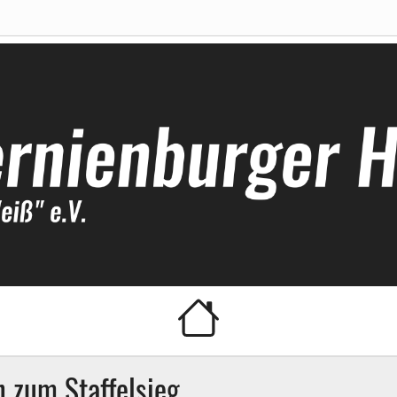
ockeyclub
 zum Staffelsieg