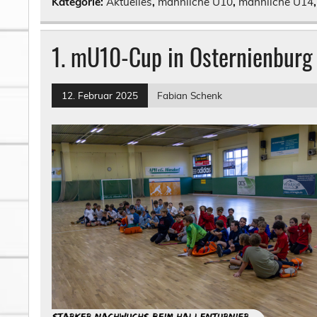
Kategorie:
Aktuelles
,
männliche U10
,
männliche U14
1. mU10-Cup in Osternienburg
12. Februar 2025
Fabian Schenk