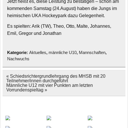
Jetzt heißt es, diese Leistung zu bestätigen – schon am
kommenden Samstag (24.August) haben die Jungs im
heimischen UKA Hockeypark dazu Gelegenheit.
Es spielten: Arik (TW), Theo, Otto, Malte, Johannes,
Emil, Gregor und Jonathan
Kategorie:
Aktuelles
,
männliche U10
,
Mannschaften
,
Nachwuchs
Beitragsnavigation
« Schiedsrichtergrundlehrgang des MHSB mit 20
Teilnehmer/innen durchgeführt
Männliche U12 mit vier Punkten am letzten
Vorrundenspieltag »