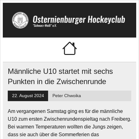
Skip
to
content
Osternienburger
"Schwarz-Weiß" e.V.
Hockeyclub
Männliche U10 startet mit sechs
Punkten in die Zwischenrunde
22. August 2024
Peter Chwoika
Am vergangenen Samstag ging es für die männliche
U10 zum ersten Zwischenrundenspieltag nach Freiberg.
Bei warmen Temperaturen wollten die Jungs zeigen,
dass sie auch über die Sommerferien das